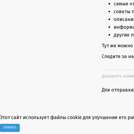
самые «
советы 
описани
информа
другие 
Тут же можно
Следите за н
ДОБАВИТЬ КОМ
Для отправки
Этот сайт использует файлы cookie для улучшения его р
ПРИНЯТЬ