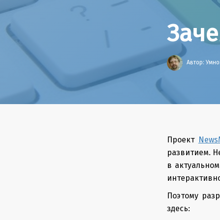
Заче
Автор:
Умно
Проект
News
развитием. Н
в актуальном
интерактивно
Поэтому разр
здесь: