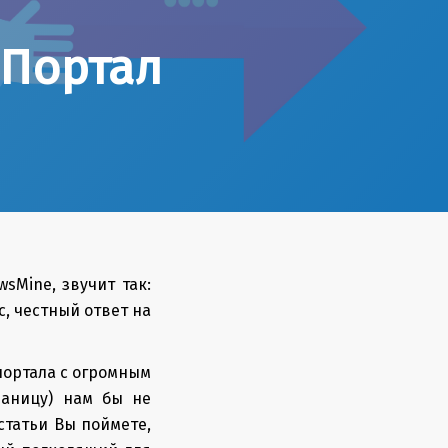
 Портал
sMine, звучит так:
, честный ответ на
портала с огромным
раницу) нам бы не
статьи Вы поймете,