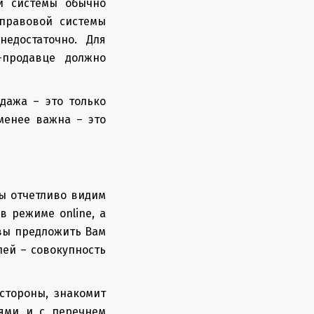
й системы обычно
правовой системы
едостаточно. Для
продавце должно
дажа – это только
менее важна – это
ы отчетливо видим
 режиме online, а
овы предложить Вам
ей – совокупность
стороны, знакомит
тями и с перечнем