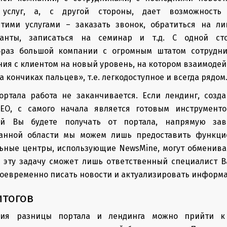
 услуг, а, с другой стороны, дает возможност
этими услугами – заказать звонок, обратиться на ли
ранты, записаться на семинар и т.д. С одной ст
раз большой компании с огромным штатом сотрудни
ия с клиентом на новый уровень, на котором взаимодей
а кончиках пальцев», т.е. легкодоступное и всегда рядом
ортала работа не заканчивается. Если лендинг, соз
EO, с самого начала является готовым инструмент
рый Вы будете получать от портала, напрямую зав
данной области мы можем лишь предоставить функци
ьные центры, использующие NewsMine, могут обменива
 эту задачу сможет лишь ответственный специалист В
оевременно писать новости и актуализировать информа
итогов
ния разницы портала и лендинга можно прийти к