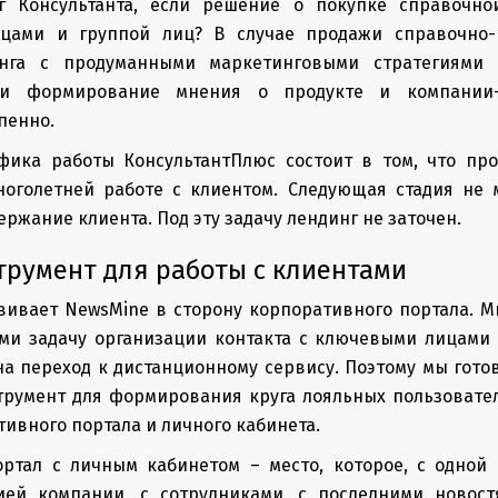
г Консультанта, если решение о покупке справочно
яцами и группой лиц? В случае продажи справочно-
инга с продуманными маркетинговыми стратегиями н
жи формирование мнения о продукте и компании-
пенно.
ифика работы КонсультантПлюс состоит в том, что про
ноголетней работе с клиентом. Следующая стадия не 
ржание клиента. Под эту задачу лендинг не заточен.
трумент для работы с клиентами
вивает NewsMine в сторону корпоративного портала. М
ми задачу организации контакта с ключевыми лицами в
а переход к дистанционному сервису. Поэтому мы гот
румент для формирования круга лояльных пользовател
тивного портала и личного кабинета.
ртал с личным кабинетом – место, которое, с одной 
ией компании, с сотрудниками, с последними новос