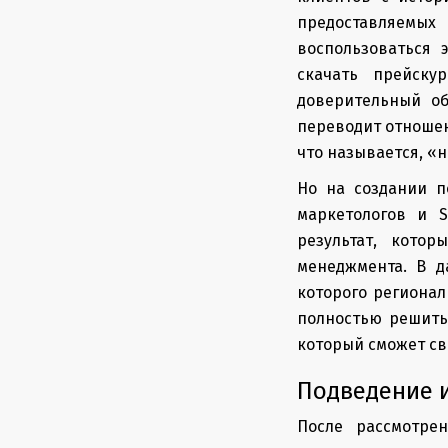
предоставляемых
воспользоваться 
скачать прейску
доверительный об
переводит отношен
что называется, «н
Но на создании п
маркетологов и S
результат, кото
менеджмента. В 
которого регионал
полностью решить
который сможет св
Подведение 
После рассмотре