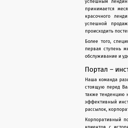
успешным лендин
принимается мес
красочного ленд
успешной прода
происходить посте
Более того, спец
первая ступень м
обслуживание и уде
Портал – инс
Наша команда раз
стоящую перед Ва
также тенденцию н
эффективный инст
рассылок, корпора
Корпоративный по
клиентов с истор