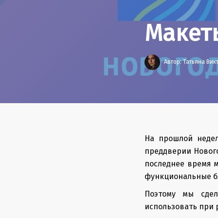
Макет
Автор:
Татьяна Ви
На прошлой недел
преддверии Нового
последнее время м
функциональные бл
Поэтому мы сдел
использовать при 