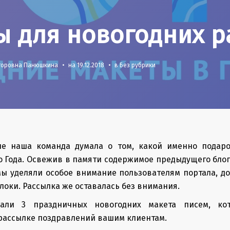
ы для новогодних р
кторовна Панюшкина
•
на
19.12.2018
•
в Без рубрики
е наша команда думала о том, какой именно подар
 Года. Освежив в памяти содержимое предыдущего блога
ы уделяли особое внимание пользователям портала, д
оки. Рассылка же оставалась без внимания.
али 3 праздничных новогодних макета писем, к
рассылке поздравлений вашим клиентам.