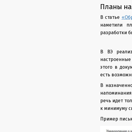
Планы на
В статье
«Обр
наметили п
разработки б
В ВЭ реали
настроенные 
этого в доку
есть возможн
В назначенн
напоминания 
речь идет то
к минимуму с
Пример письм