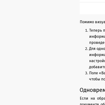
Помимо визуа
Теперь п
информа
проведе
Для одн
информа
настрой
добавит
Поле «В
чтобы п
Одноврем
Если на обр
документе об