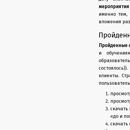
мероприятия
именно тем, 
вложения раз
Пройденн
Пройденные 
и обучениям
образовате
состоялось))
клиенты. Ст
пользователь
просмотр
просмот
скачать
«до и по
скачать