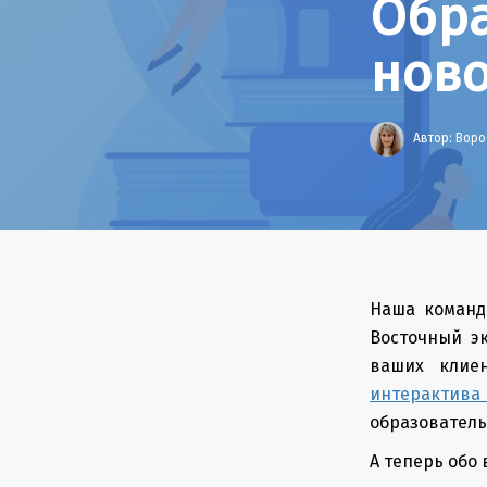
Обра
нов
Автор:
Воро
Наша команда
Восточный э
ваших клие
интерактива 
образовательн
А теперь обо 