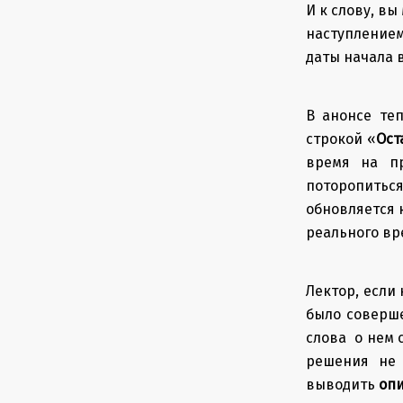
И к слову, в
наступлением
даты начала 
В анонсе те
строкой «
Ост
время на п
поторопитьс
обновляется 
реального вр
Лектор, если
было соверше
слова о нем 
решения не 
выводить
опи