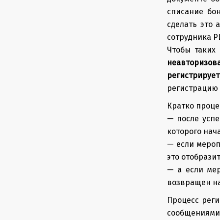
списание бон
сделать это 
сотрудника Р
Чтобы таких
неавторизов
регистрирует
регистрацию 
Кратко проце
— после успе
которого нач
— если мероп
это отобрази
— а если мер
возвращен на
Процесс рег
сообщениями