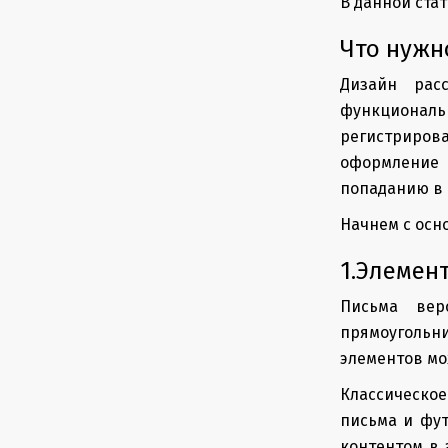
В данной ста
Что нужн
Дизайн рас
функциональн
регистриров
оформление 
попаданию в 
Начнем с осн
1.Элемен
Письма вер
прямоугольни
элементов мо
Классическое
письма и фут
контентом в 