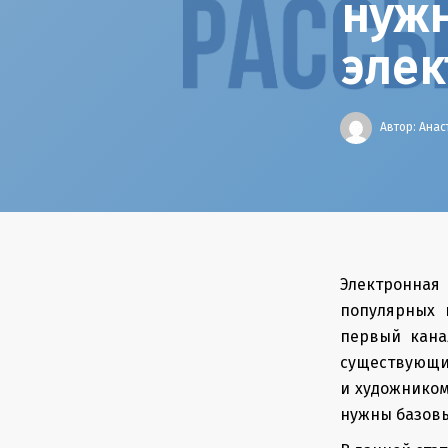
нужн
элек
Автор:
Анас
Электронная
популярных 
первый кана
существующим
и художником
нужны базовы