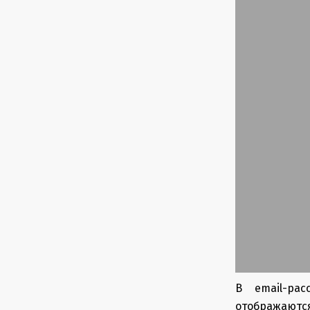
В email-ра
отображаются