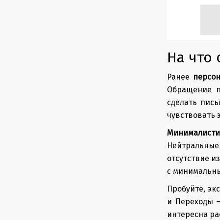
На что 
Ранее
персо
Обращение п
сделать пис
чувствовать э
Минималисти
Нейтральные
отсутствие и
с минимальны
Пробуйте, эк
и Переходы —
интересна ра