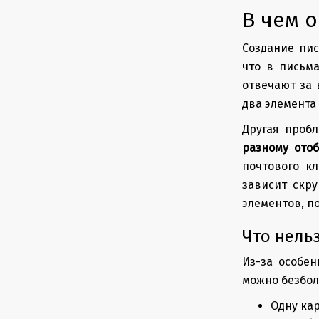
В чем 
Создание пис
что в письм
отвечают за 
два элемента
Другая пробл
разному ото
почтового к
зависит скр
элементов, п
Что нель
Из-за особе
можно безбол
Одну ка