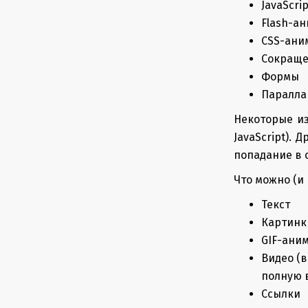
JavaScrip
Flash-а
CSS-ани
Сокраще
Формы
Паралла
Некоторые из
JavaScript).
попадание в 
Что можно (и 
Текст
Картинки
GIF-ани
Видео (в
полную 
Ссылки